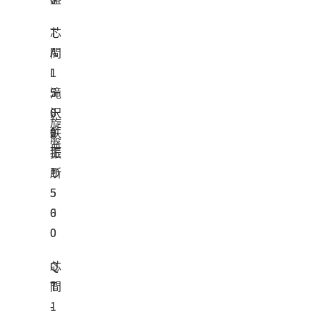
T
芯
A
間
L
1
5
5
滝
6
0
沢
旋
0
0
2
鉄
盤
-
振
工
1
り
所
5
5
0
6
0
0
Q
芯
T
間
-
1