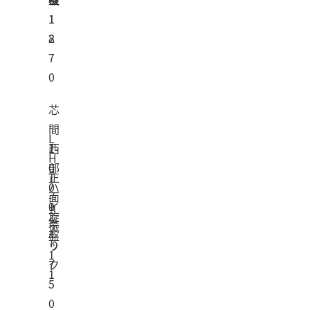
1
1
8
2
7
0
芯
間
L
1
西
H
0
部
正
T
0
ハ
面
-
0
1
イ
旋
2
振
テ
盤
4
り
ッ
1
7
ク
1
5
0