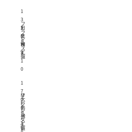
1
3
フ
2
5
日
ラ
M
0
立
イ
1
W
×
精
ス
V
3
工
盤
1
0
1
7
フ
M
0
大
ラ
E
0
島
イ
-
1
×
機
ス
5
4
工
盤
V
8