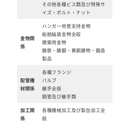
その他各種ビス類及び特殊サ
イズ・ボルト・ナット
ハンガー他管支持金物
船舶艤装金物全般
金物関
建築用金物
係
鋳鉄・鋳鋼・黄銅鋳物・鍛造
製品
各種フランジ
配管機
バルブ
材関係
継手全般
銅管及び継手類
加工関
各種機械加工及び製缶加工全
係
般