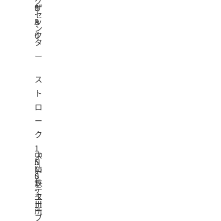
グ
0
5
ザ
セ
A
5
ッ
ン
0
ク
タ
ー
ス
ト
ロ
ー
ク
1
ス
中
N
5
ロ
防
S
0
ッ
1
鉄
-
テ
タ
工
Ⅲ
ー
ー
所
ブ