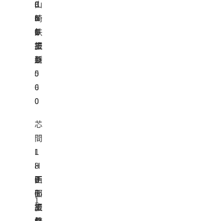
C
3
0
山
N
5
0
崎
C
N
0
1
鉄
旋
-
振
工
盤
1
り
所
0
5
0
6
0
0
芯
間
L
1
H
8
正
S
0
西
面
-
0
部
1
旋
3
振
工
盤
6
り
機