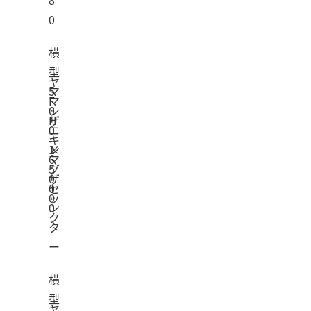
0
横
型
ヤ
マ
5
F
マ
シ
0
H
ザ
ニ
0
-
キ
ン
×
1
6
マ
グ
5
0
ザ
セ
0
0
ッ
ン
0
ク
タ
ー
横
型
ヤ