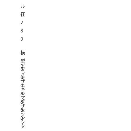
ル
径
2
8
0
横
型
ヤ
マ
F
8
マ
シ
H
0
ザ
ニ
-
0
キ
ン
8
×
1
マ
グ
8
8
ザ
セ
0
0
ッ
ン
0
0
ク
タ