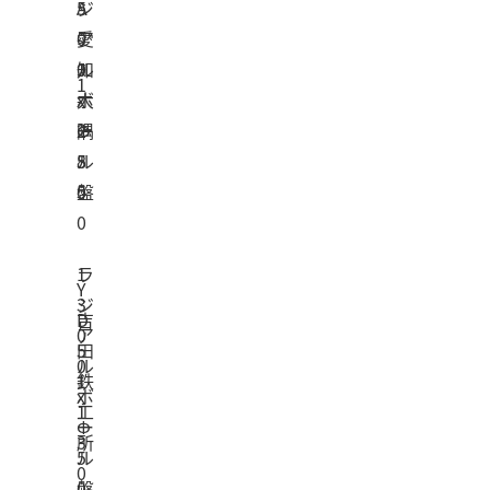
ジ
A
5
ア
-
0
愛
ル
J
0
知
1
ボ
-
x
大
ー
2
Φ
隅
ル
5
8
盤
0
5
0
ラ
1
Y
ジ
3
D
吉
ア
0
5
田
ル
0
-
1
鉄
ボ
x
1
工
ー
Φ
3
所
ル
5
0
盤
0