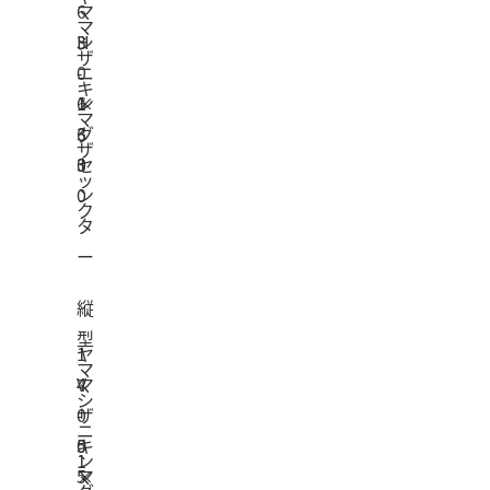
マ
6
マ
シ
H
3
ザ
ニ
-
0
キ
ン
6
×
1
マ
グ
3
6
ザ
セ
0
3
ッ
ン
0
ク
タ
ー
縦
型
1
ヤ
マ
V
4
マ
シ
-
0
ザ
ニ
5
0
キ
ン
1
5
×
マ