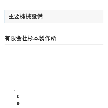
主要機械設備
有限会社杉本製作所
メ
ー
名
型
寸
台
カ
称
式
法
数
ー
名
D
ラ
R
2